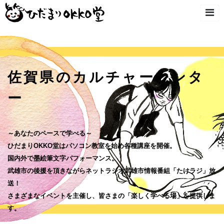
佐賀県のカルチャーセンタ
ー
～あなたのペースで学べる～
ひだまりOKKO堂はパソコン教室を始め各種講座を開催。
国内外で墨絵筆文字パフォーマンス。
武雄市の後援を頂きながらネットラジオ武雄市情報番組「たけラジ」放
送！
さまざまなイベントを主催し、皆さまの「楽しく学べる場」を提供しま
す。