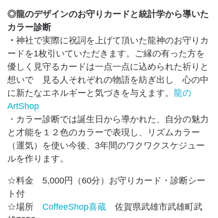
◎龍のデザインのお守りカードと統計学から導いた
カラー診断
・
神社で実際に祝詞を上げて頂いた龍神のお守りカ
ードを1枚引いていただきます。ご縁の有った方を
優しく見守るカードは一点一点に込められた祈りと
想いで 見る人それぞれの物語を紡ぎ出し 心の中
に新たなエネルギーと気づきを与えます。
龍の
ArtShop
・カラー診断では誕生日から導かれた、自分の魅力
と才能を１２色のカラーで表現し、リズムカラー
（運気）を使い今後、3年間のワクワクスケジュー
ルを作ります。
☆料金 5,000円（60分）お守りカード・診断シー
ト付
☆場所
CoffeeShop喜蔵
佐賀県武雄市武雄町武