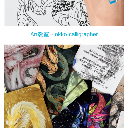
Art教室・okko-calligrapher